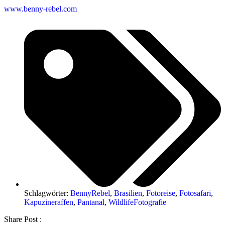
www.benny-rebel.com
Schlagwörter:
BennyRebel
,
Brasilien
,
Fotoreise
,
Fotosafari
,
Kapuzineraffen
,
Pantanal
,
WildlifeFotografie
Share Post :