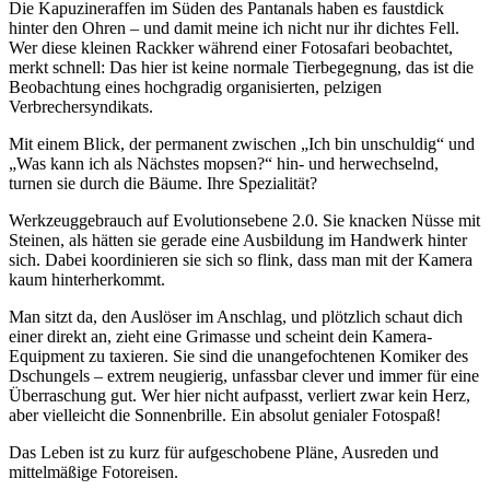
Die Kapuzineraffen im Süden des Pantanals haben es faustdick
hinter den Ohren – und damit meine ich nicht nur ihr dichtes Fell.
Wer diese kleinen Rackker während einer Fotosafari beobachtet,
merkt schnell: Das hier ist keine normale Tierbegegnung, das ist die
Beobachtung eines hochgradig organisierten, pelzigen
Verbrechersyndikats.
Mit einem Blick, der permanent zwischen „Ich bin unschuldig“ und
„Was kann ich als Nächstes mopsen?“ hin- und herwechselnd,
turnen sie durch die Bäume. Ihre Spezialität?
Werkzeuggebrauch auf Evolutionsebene 2.0. Sie knacken Nüsse mit
Steinen, als hätten sie gerade eine Ausbildung im Handwerk hinter
sich. Dabei koordinieren sie sich so flink, dass man mit der Kamera
kaum hinterherkommt.
Man sitzt da, den Auslöser im Anschlag, und plötzlich schaut dich
einer direkt an, zieht eine Grimasse und scheint dein Kamera-
Equipment zu taxieren. Sie sind die unangefochtenen Komiker des
Dschungels – extrem neugierig, unfassbar clever und immer für eine
Überraschung gut. Wer hier nicht aufpasst, verliert zwar kein Herz,
aber vielleicht die Sonnenbrille. Ein absolut genialer Fotospaß!
Das Leben ist zu kurz für aufgeschobene Pläne, Ausreden und
mittelmäßige Fotoreisen.