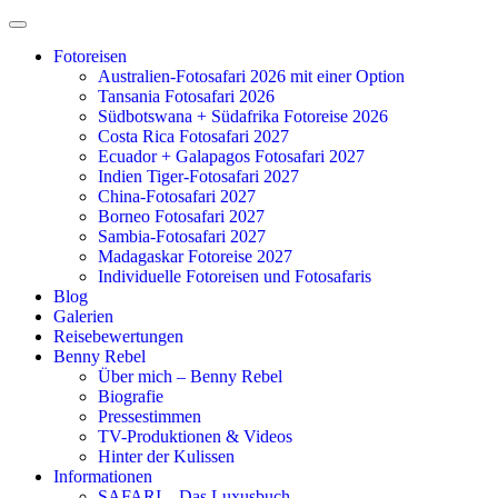
Zum
Inhalt
Fotoreisen
springen
Australien-Fotosafari 2026 mit einer Option
Tansania Fotosafari 2026
Südbotswana + Südafrika Fotoreise 2026
Costa Rica Fotosafari 2027
Ecuador + Galapagos Fotosafari 2027
Indien Tiger-Fotosafari 2027
China-Fotosafari 2027
Borneo Fotosafari 2027
Sambia-Fotosafari 2027
Madagaskar Fotoreise 2027
Individuelle Fotoreisen und Fotosafaris
Blog
Galerien
Reisebewertungen
Benny Rebel
Über mich – Benny Rebel
Biografie
Pressestimmen
TV-Produktionen & Videos
Hinter der Kulissen
Informationen
SAFARI – Das Luxusbuch