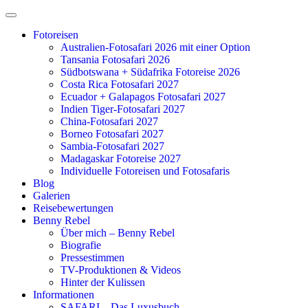
Zum
Inhalt
Fotoreisen
springen
Australien-Fotosafari 2026 mit einer Option
Tansania Fotosafari 2026
Südbotswana + Südafrika Fotoreise 2026
Costa Rica Fotosafari 2027
Ecuador + Galapagos Fotosafari 2027
Indien Tiger-Fotosafari 2027
China-Fotosafari 2027
Borneo Fotosafari 2027
Sambia-Fotosafari 2027
Madagaskar Fotoreise 2027
Individuelle Fotoreisen und Fotosafaris
Blog
Galerien
Reisebewertungen
Benny Rebel
Über mich – Benny Rebel
Biografie
Pressestimmen
TV-Produktionen & Videos
Hinter der Kulissen
Informationen
SAFARI – Das Luxusbuch