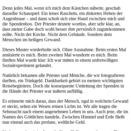
Denn jedes Mal, wenn ich mich dem Kästchen näherte, geschah
dasselbe Schauspiel: Ein leises Rascheln, ein diskretes Heben der
Augenbraue – und dann schob sich eine Hand zwischen mich und
die Spendenbox. Der Priester deutete wortlos, aber sehr klar, an,
dass meine Gabe doch wohl besser
ihm persönlich
zugutekommen
sollte. Nicht der Kirche. Nicht dem Gebäude. Sondern dem
Menschen im heiligen Gewand.
Dieses Muster wiederholte sich. Ohne Ausnahme. Beim ersten Mal
amüsierte es mich. Beim zweiten Mal wunderte es mich. Beim
fünften Mal wurde klar: Ich war mitten in einem unfreiwilligen
Sozialexperiment gelandet.
Natürlich bekamen alle Priester und Mönche, die wir fotografieren
durften, ein Trinkgeld. Dankbarkeit gehört zu meinen wichtigsten
Reisebegleitern. Doch die konsequente Umleitung der Spenden in
die Hände der Priester war äußerst auffällig.
Es erinnerte mich daran, dass der Mensch, egal in welchem Gewand
er steckt, selten ein Wesen reinen Lichts ist. Wir alle tragen die
Sehnsucht nach einem angenehmen Leben in uns. Auch jene, die im
Namen des Göttlichen handeln. Zwischen Himmel und Erde fließt
nun einmal auch das profane, weltliche Geld.