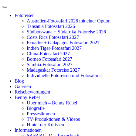
Zum
Inhalt
Fotoreisen
springen
Australien-Fotosafari 2026 mit einer Option
Tansania Fotosafari 2026
Südbotswana + Südafrika Fotoreise 2026
Costa Rica Fotosafari 2027
Ecuador + Galapagos Fotosafari 2027
Indien Tiger-Fotosafari 2027
China-Fotosafari 2027
Borneo Fotosafari 2027
Sambia-Fotosafari 2027
Madagaskar Fotoreise 2027
Individuelle Fotoreisen und Fotosafaris
Blog
Galerien
Reisebewertungen
Benny Rebel
Über mich – Benny Rebel
Biografie
Pressestimmen
TV-Produktionen & Videos
Hinter der Kulissen
Informationen
SAFARI – Das Luxusbuch