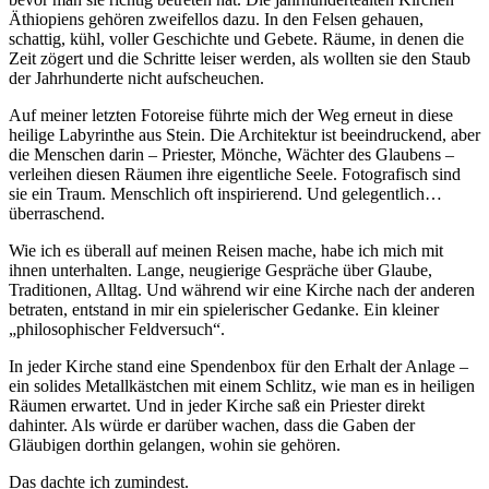
Äthiopiens gehören zweifellos dazu. In den Felsen gehauen,
schattig, kühl, voller Geschichte und Gebete. Räume, in denen die
Zeit zögert und die Schritte leiser werden, als wollten sie den Staub
der Jahrhunderte nicht aufscheuchen.
Auf meiner letzten Fotoreise führte mich der Weg erneut in diese
heilige Labyrinthe aus Stein. Die Architektur ist beeindruckend, aber
die Menschen darin – Priester, Mönche, Wächter des Glaubens –
verleihen diesen Räumen ihre eigentliche Seele. Fotografisch sind
sie ein Traum. Menschlich oft inspirierend. Und gelegentlich…
überraschend.
Wie ich es überall auf meinen Reisen mache, habe ich mich mit
ihnen unterhalten. Lange, neugierige Gespräche über Glaube,
Traditionen, Alltag. Und während wir eine Kirche nach der anderen
betraten, entstand in mir ein spielerischer Gedanke. Ein kleiner
„philosophischer Feldversuch“.
In jeder Kirche stand eine Spendenbox für den Erhalt der Anlage –
ein solides Metallkästchen mit einem Schlitz, wie man es in heiligen
Räumen erwartet. Und in jeder Kirche saß ein Priester direkt
dahinter. Als würde er darüber wachen, dass die Gaben der
Gläubigen dorthin gelangen, wohin sie gehören.
Das dachte ich zumindest.