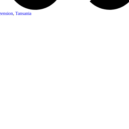
zension
,
Tansania