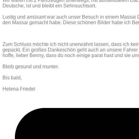
Wir waren mit 2 Fahrzeugen unterwegs, mit aufstellbarem Dach,
Deutsche, ist und bleibt ein Sehnsuchtsort.
Lustig und amüsant war auch unser Besuch in einem Massai Do
den Massai gemacht habe. Diese schönen Bilder habe ich Benny
Zum Schluss möchte ich nicht unerwähnt lassen, dass ich kein
gepackt. Ein großes Dankeschön geht auch an unsere Fahrer J
hoffe, lieber Benny, dass du noch einige parat hast und sie un
Bleib gesund und munter.
Bis bald,
Helena Friedel