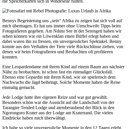
die Speicherkarten sich in Windeseile füllten.
Bennys Begeisterung uns „sein“ Afrika zu zeigen hat sich voll auf
mich übertragen. Er hat uns immer ohne Umschweife Tipps beim
Fotografieren gegeben. Am Ndutu See in der Serengeti haben wir
sehen können wie ein Löwenklan einen Büffel erlegt haben und
dabei waren ihn zu fressen, ein unvergessliches Spektakel. Benny
konnte aus den Verhalten der Tiere viele Rückschlüsse ziehen, von
denen wir beim Fotografieren und Beobachten oft profitieren
konnten.
Eine Leopardendame mit ihrem Kind auf einem Baum aus nächster
Nähe zu beobachten, ist schon fast ein einmaliger Glücksfall.
Ebenso eine Gepardin mit ihrem Kind, wie sie spielerisch dem
Nachwuchs die Jagd beibringt. Solche Momente haben die Reise
einmalig gemacht.
Jede Lodge hatte ihre eigenen Reize und war gut gewählt.
Besonders schön war die Aussicht auf die Landschaft von der
Tarangire Tended Lodge und atemberaubend der Blick in den
Ngorongoro Krater aus der Lodge am Kraterrand. Die vielen
Eindrücke haben mich überwältigt.
Ich habe so viele unvergessliche Momente in den 12 Tagen erlebt,