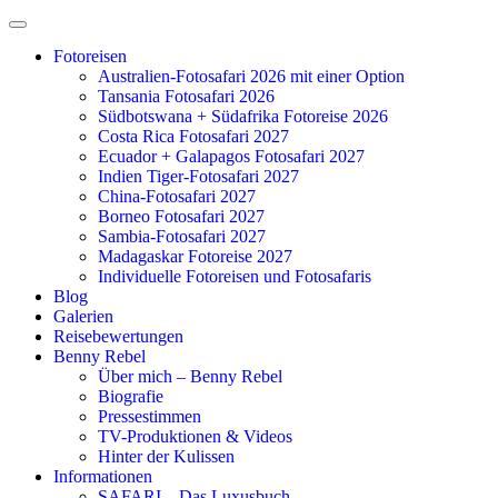
Zum
Inhalt
Fotoreisen
springen
Australien-Fotosafari 2026 mit einer Option
Tansania Fotosafari 2026
Südbotswana + Südafrika Fotoreise 2026
Costa Rica Fotosafari 2027
Ecuador + Galapagos Fotosafari 2027
Indien Tiger-Fotosafari 2027
China-Fotosafari 2027
Borneo Fotosafari 2027
Sambia-Fotosafari 2027
Madagaskar Fotoreise 2027
Individuelle Fotoreisen und Fotosafaris
Blog
Galerien
Reisebewertungen
Benny Rebel
Über mich – Benny Rebel
Biografie
Pressestimmen
TV-Produktionen & Videos
Hinter der Kulissen
Informationen
SAFARI – Das Luxusbuch