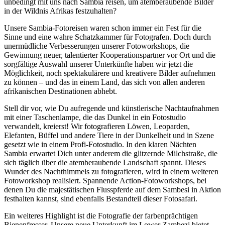
unbedingt mit uns nach Sambia reisen, um atemberaubende Bilder
in der Wildnis Afrikas festzuhalten?
Unsere Sambia-Fotoreisen waren schon immer ein Fest für die
Sinne und eine wahre Schatzkammer für Fotografen. Doch durch
unermüdliche Verbesserungen unserer Fotoworkshops, die
Gewinnung neuer, talentierter Kooperationspartner vor Ort und die
sorgfältige Auswahl unserer Unterkünfte haben wir jetzt die
Möglichkeit, noch spektakulärere und kreativere Bilder aufnehmen
zu können – und das in einem Land, das sich von allen anderen
afrikanischen Destinationen abhebt.
Stell dir vor, wie Du aufregende und künstlerische Nachtaufnahmen
mit einer Taschenlampe, die das Dunkel in ein Fotostudio
verwandelt, kreierst! Wir fotografieren Löwen, Leoparden,
Elefanten, Büffel und andere Tiere in der Dunkelheit und in Szene
gesetzt wie in einem Profi-Fotostudio. In den klaren Nächten
Sambia erwartet Dich unter anderem die glitzernde Milchstraße, die
sich täglich über die atemberaubende Landschaft spannt. Dieses
Wunder des Nachthimmels zu fotografieren, wird in einem weiteren
Fotoworkshop realisiert. Spannende Action-Fotoworkshops, bei
denen Du die majestätischen Flusspferde auf dem Sambesi in Aktion
festhalten kannst, sind ebenfalls Bestandteil dieser Fotosafari.
Ein weiteres Highlight ist die Fotografie der farbenprächtigen
Bienenfresser. Unsere neue Unterkunft im Lower Zambezi bietet