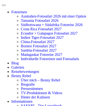
Zum
Inhalt
Fotoreisen
springen
Australien-Fotosafari 2026 mit einer Option
Tansania Fotosafari 2026
Südbotswana + Südafrika Fotoreise 2026
Costa Rica Fotosafari 2027
Ecuador + Galapagos Fotosafari 2027
Indien Tiger-Fotosafari 2027
China-Fotosafari 2027
Borneo Fotosafari 2027
Sambia-Fotosafari 2027
Madagaskar Fotoreise 2027
Individuelle Fotoreisen und Fotosafaris
Blog
Galerien
Reisebewertungen
Benny Rebel
Über mich – Benny Rebel
Biografie
Pressestimmen
TV-Produktionen & Videos
Hinter der Kulissen
Informationen
SAFARI – Das Luxusbuch