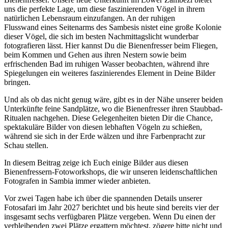
uns die perfekte Lage, um diese faszinierenden Vögel in ihrem
natürlichen Lebensraum einzufangen. An der ruhigen
Flusswand eines Seitenarms des Sambesis nistet eine große Kolonie
dieser Vögel, die sich im besten Nachmittagslicht wunderbar
fotografieren lässt. Hier kannst Du die Bienenfresser beim Fliegen,
beim Kommen und Gehen aus ihren Nestern sowie beim
erfrischenden Bad im ruhigen Wasser beobachten, während ihre
Spiegelungen ein weiteres faszinierendes Element in Deine Bilder
bringen.
Und als ob das nicht genug wäre, gibt es in der Nähe unserer beiden
Unterkünfte feine Sandplätze, wo die Bienenfresser ihren Staubbad-
Ritualen nachgehen. Diese Gelegenheiten bieten Dir die Chance,
spektakuläre Bilder von diesen lebhaften Vögeln zu schießen,
während sie sich in der Erde wälzen und ihre Farbenpracht zur
Schau stellen.
In diesem Beitrag zeige ich Euch einige Bilder aus diesen
Bienenfressern-Fotoworkshops, die wir unseren leidenschaftlichen
Fotografen in Sambia immer wieder anbieten.
Vor zwei Tagen habe ich über die spannenden Details unserer
Fotosafari im Jahr 2027 berichtet und bis heute sind bereits vier der
insgesamt sechs verfügbaren Plätze vergeben. Wenn Du einen der
verbleibenden zwei Plätze ergattern möchtest, zögere bitte nicht und