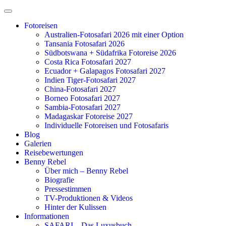
Zum
Inhalt
Fotoreisen
springen
Australien-Fotosafari 2026 mit einer Option
Tansania Fotosafari 2026
Südbotswana + Südafrika Fotoreise 2026
Costa Rica Fotosafari 2027
Ecuador + Galapagos Fotosafari 2027
Indien Tiger-Fotosafari 2027
China-Fotosafari 2027
Borneo Fotosafari 2027
Sambia-Fotosafari 2027
Madagaskar Fotoreise 2027
Individuelle Fotoreisen und Fotosafaris
Blog
Galerien
Reisebewertungen
Benny Rebel
Über mich – Benny Rebel
Biografie
Pressestimmen
TV-Produktionen & Videos
Hinter der Kulissen
Informationen
SAFARI – Das Luxusbuch