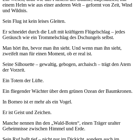
einem Helm wie aus einer anderen Welt – geformt von Zeit, Wind
und Wildnis.
Sein
Flug ist kein leises Gleiten.
Er schneidet durch die Luft mit kräftigem Flügelschlag – jedes
Geräusch wie ein Trommelschlag des Dschungels selbst.
Man hört ihn, bevor man ihn sieht. Und wenn man ihn sieht,
zweifelt man für einen Moment, ob er real ist.
Seine Silhouette – gewaltig, gebogen, archaisch – trägt den Atem
der Vorzeit.
Ein Totem der Lüfte.
Ein fliegender Wächter über dem grünen Ozean der Baumkronen.
In Borneo ist er mehr als ein Vogel.
Er ist Geist und Zeichen.
Manche nennen ihn den „Wald-Boten“, einen Träger uralter
Geheimnisse zwischen Himmel und Erde.
Sein Ruf hallt tief – nicht nur im Dickicht, sondern auch im