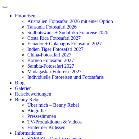
Zum
Inhalt
Fotoreisen
springen
Australien-Fotosafari 2026 mit einer Option
Tansania Fotosafari 2026
Südbotswana + Südafrika Fotoreise 2026
Costa Rica Fotosafari 2027
Ecuador + Galapagos Fotosafari 2027
Indien Tiger-Fotosafari 2027
China-Fotosafari 2027
Borneo Fotosafari 2027
Sambia-Fotosafari 2027
Madagaskar Fotoreise 2027
Individuelle Fotoreisen und Fotosafaris
Blog
Galerien
Reisebewertungen
Benny Rebel
Über mich – Benny Rebel
Biografie
Pressestimmen
TV-Produktionen & Videos
Hinter der Kulissen
Informationen
SAFARI – Das Luxusbuch