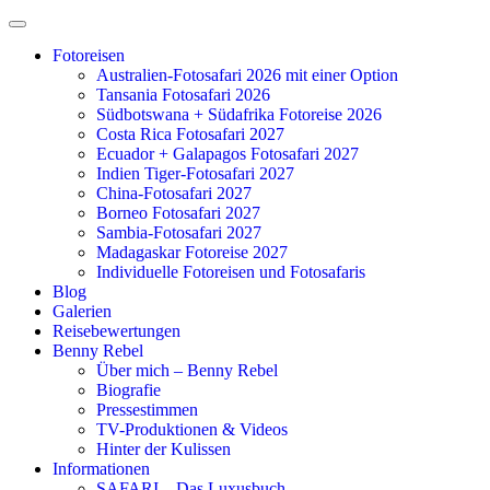
Zum
Inhalt
Fotoreisen
springen
Australien-Fotosafari 2026 mit einer Option
Tansania Fotosafari 2026
Südbotswana + Südafrika Fotoreise 2026
Costa Rica Fotosafari 2027
Ecuador + Galapagos Fotosafari 2027
Indien Tiger-Fotosafari 2027
China-Fotosafari 2027
Borneo Fotosafari 2027
Sambia-Fotosafari 2027
Madagaskar Fotoreise 2027
Individuelle Fotoreisen und Fotosafaris
Blog
Galerien
Reisebewertungen
Benny Rebel
Über mich – Benny Rebel
Biografie
Pressestimmen
TV-Produktionen & Videos
Hinter der Kulissen
Informationen
SAFARI – Das Luxusbuch