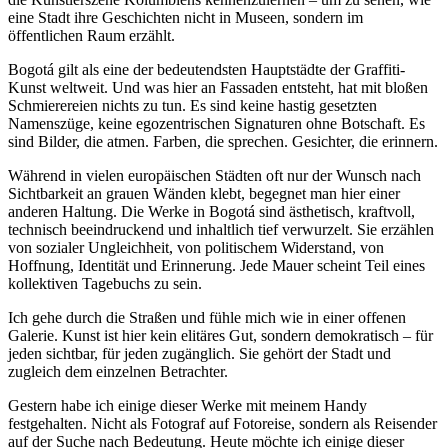
eine Stadt ihre Geschichten nicht in Museen, sondern im
öffentlichen Raum erzählt.
Bogotá gilt als eine der bedeutendsten Hauptstädte der Graffiti-
Kunst weltweit. Und was hier an Fassaden entsteht, hat mit bloßen
Schmierereien nichts zu tun. Es sind keine hastig gesetzten
Namenszüge, keine egozentrischen Signaturen ohne Botschaft. Es
sind Bilder, die atmen. Farben, die sprechen. Gesichter, die erinnern.
Während in vielen europäischen Städten oft nur der Wunsch nach
Sichtbarkeit an grauen Wänden klebt, begegnet man hier einer
anderen Haltung. Die Werke in Bogotá sind ästhetisch, kraftvoll,
technisch beeindruckend und inhaltlich tief verwurzelt. Sie erzählen
von sozialer Ungleichheit, von politischem Widerstand, von
Hoffnung, Identität und Erinnerung. Jede Mauer scheint Teil eines
kollektiven Tagebuchs zu sein.
Ich gehe durch die Straßen und fühle mich wie in einer offenen
Galerie. Kunst ist hier kein elitäres Gut, sondern demokratisch – für
jeden sichtbar, für jeden zugänglich. Sie gehört der Stadt und
zugleich dem einzelnen Betrachter.
Gestern habe ich einige dieser Werke mit meinem Handy
festgehalten. Nicht als Fotograf auf Fotoreise, sondern als Reisender
auf der Suche nach Bedeutung. Heute möchte ich einige dieser