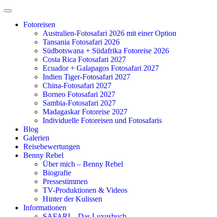
Zum
Inhalt
Fotoreisen
springen
Australien-Fotosafari 2026 mit einer Option
Tansania Fotosafari 2026
Südbotswana + Südafrika Fotoreise 2026
Costa Rica Fotosafari 2027
Ecuador + Galapagos Fotosafari 2027
Indien Tiger-Fotosafari 2027
China-Fotosafari 2027
Borneo Fotosafari 2027
Sambia-Fotosafari 2027
Madagaskar Fotoreise 2027
Individuelle Fotoreisen und Fotosafaris
Blog
Galerien
Reisebewertungen
Benny Rebel
Über mich – Benny Rebel
Biografie
Pressestimmen
TV-Produktionen & Videos
Hinter der Kulissen
Informationen
SAFARI – Das Luxusbuch