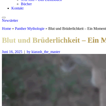
Bücher
Kontakt
Newsletter
Home
»
Panther Mythologie
»
Blut und Brüderlichkeit – Ein Moment
Blut und Brüderlichkeit – Ein 
Juni 16, 2025
|
by kiarash_the_master