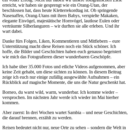
erreicht, wir haben sie gesprengt wie ein Orang-Utan, der
beschlossen hat, dass heute Kletterrekordtag ist. Ob springende
Nasenaffen, Orang-Utans mit ihren Babys, verspielte Makaken,
elegante Eisvögel, majestätische Hornvögel, lautlose Eulen oder
verträumte Silberlanguren – wir durften sie alle erleben. Und ihr
wart dabei.
Danke fürs Folgen, Liken, Kommentieren und Mitfiebern – eure
Unterstützung macht diese Reisen noch ein Stück schöner. Ich
hoffe, die Bilder und Geschichten haben euch genauso begeistert
wie mich das Fotografieren dieser wunderbaren Geschöpfe.
Ich habe über 35.000 Fotos und etliche Videos aufgenommen, aber
keine Zeit gehabt, um diese sichten zu können. In diesem Beitrag
zeige ich euch nur einige zufällig ausgewählte Aufnahmen – ein
Rückblick auf magische Momente, die uns die Natur geschenkt hat.
Borneo, du warst wild, warm, wunderbar. Ich komme wieder –
versprochen. Im nächsten Jahr werde ich wieder im Mai hierher
kommen.
Aber zuerst: In drei Wochen wartet Sambia – und neue Geschichten,
die darauf brennen, erzählt zu werden.
Reisen bedeutet nicht nur, neue Orte zu sehen – sondern die Welt in