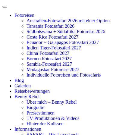
Zum
Inhalt
Fotoreisen
springen
Australien-Fotosafari 2026 mit einer Option
Tansania Fotosafari 2026
Südbotswana + Südafrika Fotoreise 2026
Costa Rica Fotosafari 2027
Ecuador + Galapagos Fotosafari 2027
Indien Tiger-Fotosafari 2027
China-Fotosafari 2027
Borneo Fotosafari 2027
Sambia-Fotosafari 2027
Madagaskar Fotoreise 2027
Individuelle Fotoreisen und Fotosafaris
Blog
Galerien
Reisebewertungen
Benny Rebel
Über mich – Benny Rebel
Biografie
Pressestimmen
TV-Produktionen & Videos
Hinter der Kulissen
Informationen
SAFARI – Das Luxusbuch