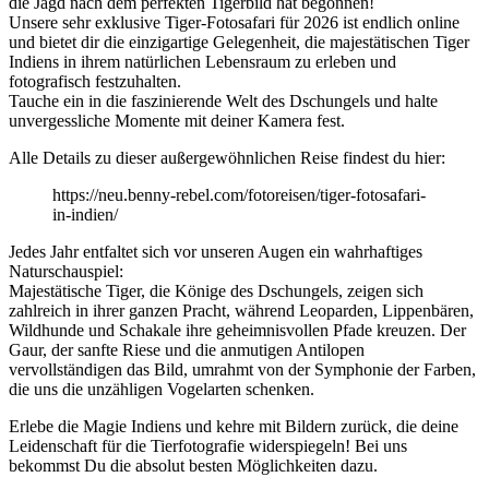
die Jagd nach dem perfekten Tigerbild hat begonnen!
Unsere sehr exklusive Tiger-Fotosafari für 2026 ist endlich online
und bietet dir die einzigartige Gelegenheit, die majestätischen Tiger
Indiens in ihrem natürlichen Lebensraum zu erleben und
fotografisch festzuhalten.
Tauche ein in die faszinierende Welt des Dschungels und halte
unvergessliche Momente mit deiner Kamera fest.
Alle Details zu dieser außergewöhnlichen Reise findest du hier:
https://neu.benny-rebel.com/fotoreisen/tiger-fotosafari-
in-indien/
Jedes Jahr entfaltet sich vor unseren Augen ein wahrhaftiges
Naturschauspiel:
Majestätische Tiger, die Könige des Dschungels, zeigen sich
zahlreich in ihrer ganzen Pracht, während Leoparden, Lippenbären,
Wildhunde und Schakale ihre geheimnisvollen Pfade kreuzen. Der
Gaur, der sanfte Riese und die anmutigen Antilopen
vervollständigen das Bild, umrahmt von der Symphonie der Farben,
die uns die unzähligen Vogelarten schenken.
Erlebe die Magie Indiens und kehre mit Bildern zurück, die deine
Leidenschaft für die Tierfotografie widerspiegeln! Bei uns
bekommst Du die absolut besten Möglichkeiten dazu.